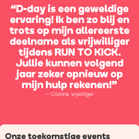
“D-day is een geweldige
ervaring! Ik ben zo blij en
trots op mijn allereerste
deelname als vrijwilliger
tijdens RUN TO KICK.
Jullie kunnen volgend
jaar zeker opnieuw op
mijn hulp rekenen!”
— Cristina, vrijwilliger
Onze toekomstige events