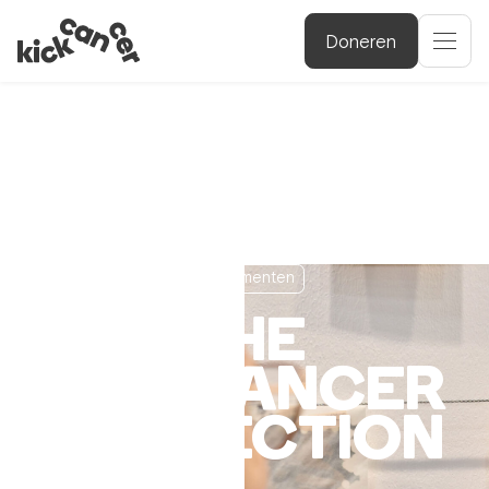
Doneren
Evenementen
THE
KICKCANCER
COLLECTION