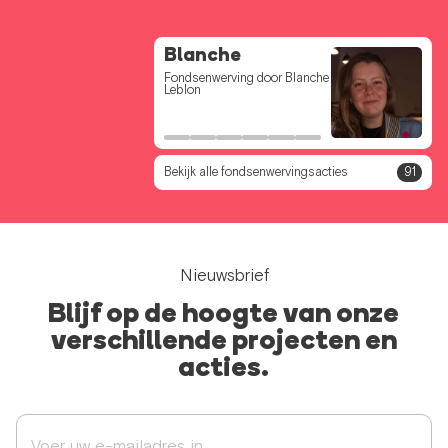
Voor de Bff 224
Blanche
Clem
Emma
Vic
Camille
Fondsenwerving door Andrea
Fondsenwerving door Blanche
Fondsenwerving door
Fondsenwerving door Emma
Fondsenwerving door Victoria
Fondsenwerving door Camille
Ceulemans
Leblon
Clémence Streel
Dumont
Averna
DUCARME
Bekijk alle fondsenwervingsacties
91
Nieuwsbrief
Blijf op de hoogte van onze
verschillende projecten en
acties.