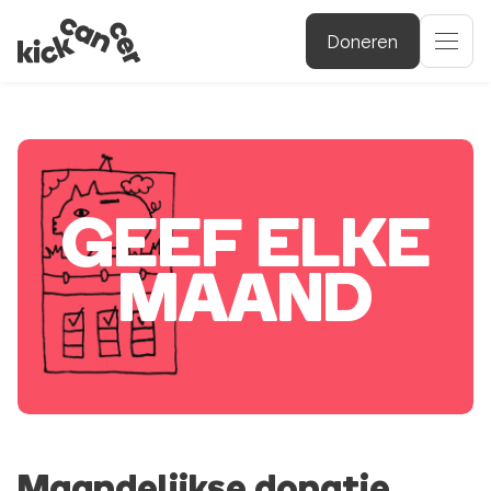
Doneren
GEEF ELKE
MAAND
Maandelijkse donatie