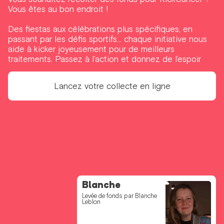
Vous êtes au bon endroit !
Des fiestas aux célébrations plus spécifiques, en
passant par les défis sportifs... chaque initiative nous
aide à kicker joyeusement pour de meilleurs
traitements. Passez à l’action et donnez de l’espoir
Lancez votre collecte en ligne
Voor de Bff 224
Blanche
Clem
Emma
Vic
Camille
Levée de fonds par Andrea
Levée de fonds par Blanche
Levée de fonds par Clémence
Levée de fonds par Emma
Levée de fonds par Victoria
Levée de fonds par Camille
Ceulemans
Leblon
Streel
Dumont
Averna
DUCARME