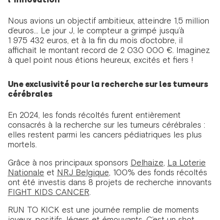
l’innovation
Nous avions un objectif ambitieux, atteindre 1,5 million
d’euros... Le jour J, le compteur a grimpé jusqu’à
1 975 432 euros, et à la fin du mois d’octobre, il
affichait le montant record de 2 030 000 €. Imaginez
à quel point nous étions heureux, excités et fiers !
Une exclusivité pour la recherche sur les tumeurs
cérébrales
En 2024, les fonds récoltés furent entièrement
consacrés à la recherche sur les tumeurs cérébrales :
elles restent parmi les cancers pédiatriques les plus
mortels.
Grâce à nos principaux sponsors
Delhaize
,
La Loterie
Nationale
et
NRJ Belgique
, 100% des fonds récoltés
ont été investis dans 8 projets de recherche innovants
FIGHT KIDS CANCER
.
RUN TO KICK est une journée remplie de moments
joyeux, positifs, légers et émouvants. C’est un shot