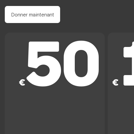
Donner maintenant
50
€
€