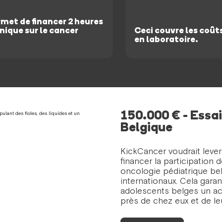
met de financer 2 heures
nique sur le cancer
Ceci couvre les coût
en laboratoire.
150.000 € - Essai
Belgique
KickCancer voudrait leve
financer la participation 
oncologie pédiatrique bel
internationaux. Cela garan
adolescents belges un acc
près de chez eux et de leu