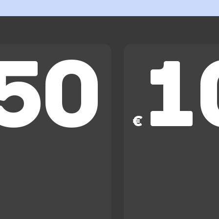
50
1
€