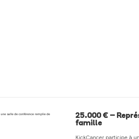
25.000 € – Représ
famille
KickCancer participe à u