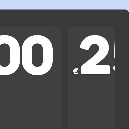
00
2
€