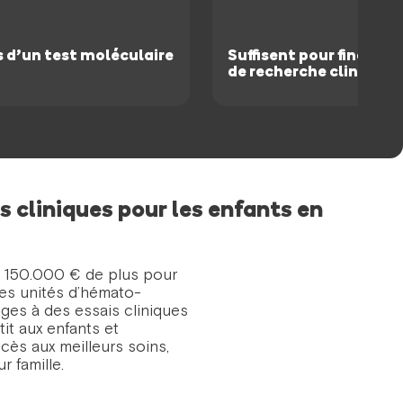
s d’un test moléculaire
Suffisent pour financer
de recherche clinique.
s cliniques pour les enfants en
r 150.000 € de plus pour
des unités d’hémato-
ges à des essais cliniques
tit aux enfants et
ès aux meilleurs soins,
r famille.