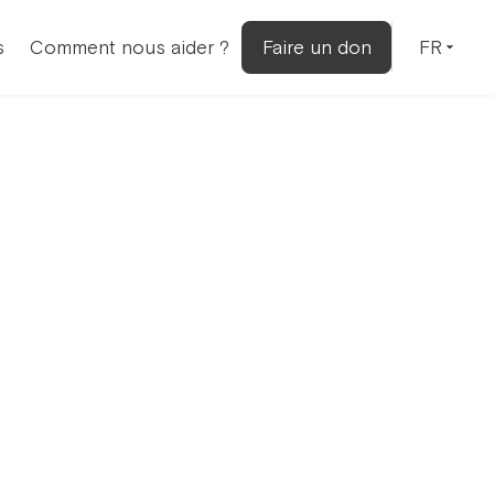
FR
s
Comment nous aider ?
Faire un don
E DE
NE