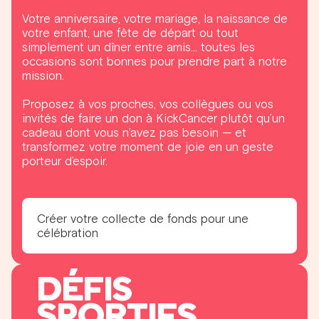
Votre anniversaire, votre mariage, la naissance de
votre enfant, une fête de départ ou tout
simplement un dîner entre amis… toutes les
occasions sont bonnes pour prendre part à notre
mission.
Proposez à vos proches, vos collègues ou vos
invités de faire un don à KickCancer plutôt qu’un
cadeau dont vous n’avez pas besoin — et
transformez votre moment de joie en un geste
porteur d’espoir.
Créer votre collecte de fonds pour une
célébration
DÉFIS
SPORTIFS