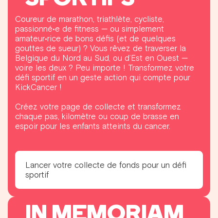
Coureur de marathon, triathlète, cycliste,
passionné•e de fitness — ou simplement
amateur•rice de bons défis (et de quelques
gouttes de sueur) ? Vous rêvez de traverser la
Belgique du Nord au Sud, ou d’Est en Ouest —
voire les deux ? Peu importe ! Transformez votre
défi sportif en un geste action qui compte pour
KickCancer !
Créez votre page de collecte et transformez
chaque pas, kilomètre ou coup de brasse en
espoir pour les enfants atteints du cancer.
Lancer votre collecte de fonds pour un défi
sportif
IN MEMORIAM